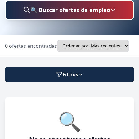
🔍 Buscar ofertas de empleo
Buscar trabajo
0 ofertas encontradas
Ubicación
Filtros
Categoría
Modalidad de trabajo
🔍
Presencial
🔍 Buscar
Híbrido