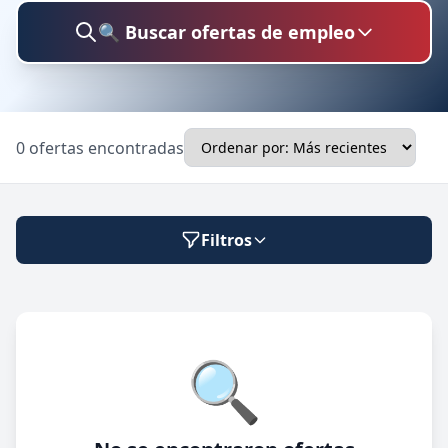
🔍 Buscar ofertas de empleo
Buscar trabajo
0 ofertas encontradas
Ubicación
Filtros
Categoría
Modalidad de trabajo
🔍
Presencial
🔍 Buscar
Híbrido