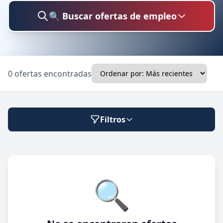
🔍 Buscar ofertas de empleo
Buscar trabajo
0 ofertas encontradas
Ubicación
Filtros
Categoría
Modalidad de trabajo
🔍
Presencial
🔍 Buscar
Híbrido