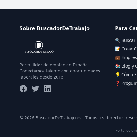
Sobre BuscadorDeTrabajo
Para Ca
🔍 Buscar
📝 Crear C
💼 Empres
Portal líder de empleo en España.
📚 Blog y 
Conectamos talento con oportunidades
💡 Cómo F
laborales desde 2016.
❓ Pregunt
© 2026 BuscadorDeTrabajo.es - Todos los derechos reser
Portal de em