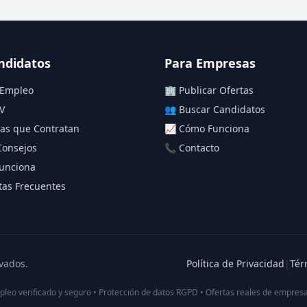
ndidatos
Para Empresas
 Empleo
🏢 Publicar Ofertas
V
👥 Buscar Candidatos
as que Contratan
📈 Cómo Funciona
Consejos
📞 Contacto
unciona
as Frecuentes
vados.
Política de Privacidad
|
Tér
pleo verificado y seguro • Protección de datos RGPD • Ofertas reales de empresa