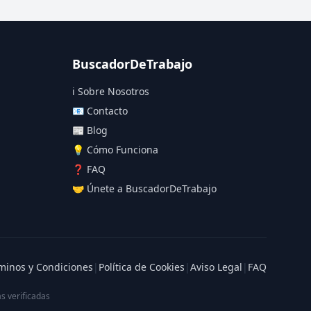
BuscadorDeTrabajo
ℹ️ Sobre Nosotros
📧 Contacto
📰 Blog
💡 Cómo Funciona
❓ FAQ
🤝 Únete a BuscadorDeTrabajo
minos y Condiciones
|
Política de Cookies
|
Aviso Legal
|
FAQ
s verificadas