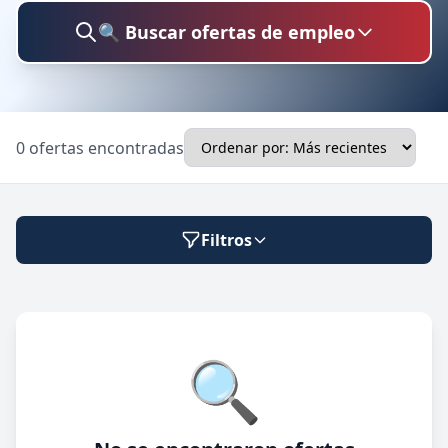
🔍 Buscar ofertas de empleo
Buscar trabajo
0 ofertas encontradas
Ubicación
Filtros
Categoría
Modalidad de trabajo
🔍
Presencial
🔍 Buscar
Híbrido