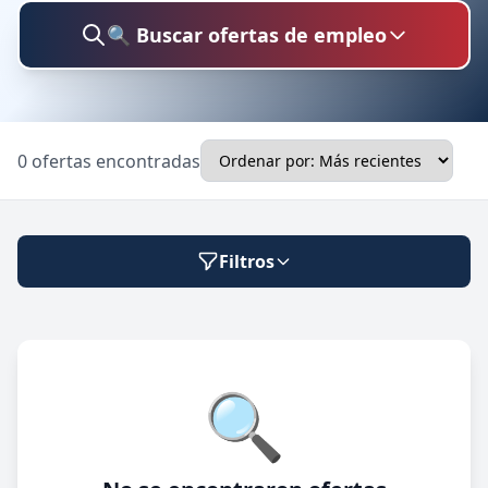
🔍 Buscar ofertas de empleo
Buscar trabajo
0 ofertas encontradas
Ubicación
Filtros
Categoría
Modalidad de trabajo
🔍
Presencial
🔍 Buscar
Híbrido