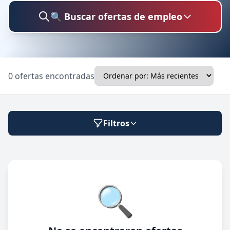
🔍 Buscar ofertas de empleo
Buscar trabajo
0 ofertas encontradas
Ubicación
Filtros
Categoría
Modalidad de trabajo
🔍
Presencial
🔍 Buscar
Híbrido