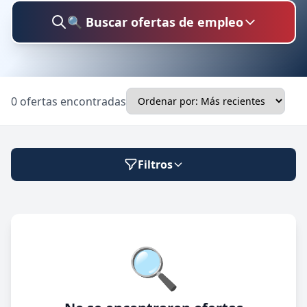
🔍 Buscar ofertas de empleo
Buscar trabajo
0 ofertas encontradas
Ubicación
Filtros
Categoría
Modalidad de trabajo
🔍
Presencial
🔍 Buscar
Híbrido