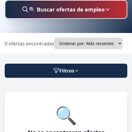
🔍 Buscar ofertas de empleo
Buscar trabajo
0 ofertas encontradas
Ubicación
Filtros
Categoría
Modalidad de trabajo
🔍
Presencial
🔍 Buscar
Híbrido