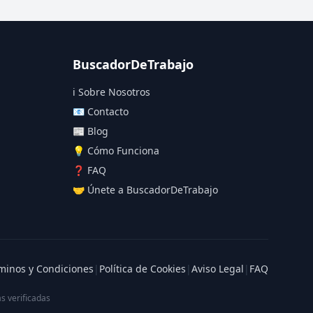
BuscadorDeTrabajo
ℹ️ Sobre Nosotros
📧 Contacto
📰 Blog
💡 Cómo Funciona
❓ FAQ
🤝 Únete a BuscadorDeTrabajo
minos y Condiciones
|
Política de Cookies
|
Aviso Legal
|
FAQ
s verificadas