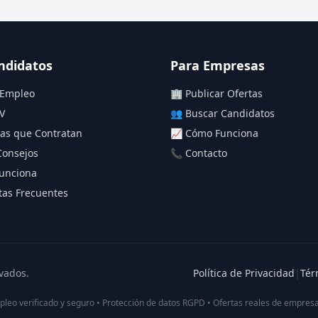
ndidatos
Para Empresas
 Empleo
🏢 Publicar Ofertas
V
👥 Buscar Candidatos
as que Contratan
📈 Cómo Funciona
Consejos
📞 Contacto
unciona
as Frecuentes
vados.
Política de Privacidad
|
Tér
pleo verificado y seguro • Protección de datos RGPD • Ofertas reales de empresa