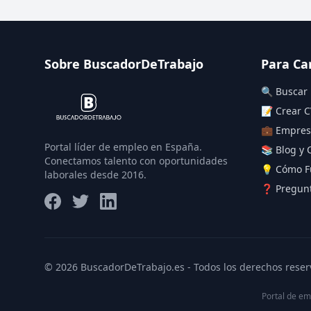
Sobre BuscadorDeTrabajo
Para Ca
🔍 Buscar
📝 Crear C
💼 Empres
Portal líder de empleo en España.
📚 Blog y 
Conectamos talento con oportunidades
💡 Cómo F
laborales desde 2016.
❓ Pregunt
© 2026 BuscadorDeTrabajo.es - Todos los derechos reser
Portal de em