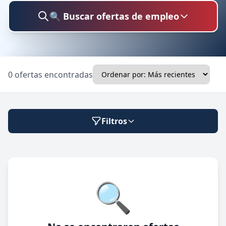
🔍 Buscar ofertas de empleo
Buscar trabajo
0 ofertas encontradas
Ubicación
Filtros
Categoría
Modalidad de trabajo
🔍
Presencial
🔍 Buscar
Híbrido