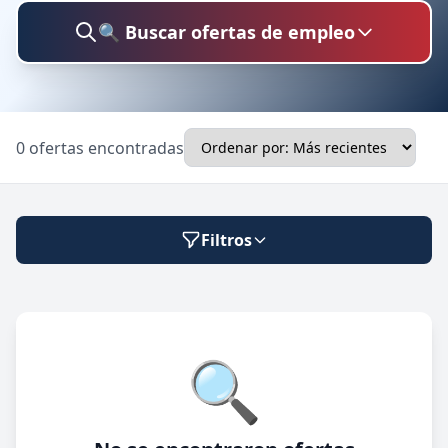
🔍 Buscar ofertas de empleo
Buscar trabajo
0 ofertas encontradas
Ubicación
Filtros
Categoría
Modalidad de trabajo
🔍
Presencial
🔍 Buscar
Híbrido