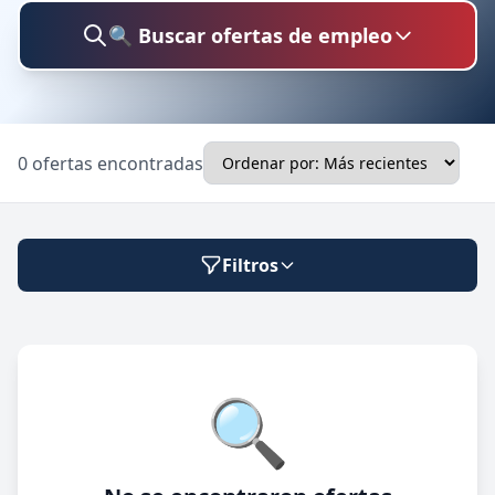
🔍 Buscar ofertas de empleo
Buscar trabajo
0 ofertas encontradas
Ubicación
Filtros
Categoría
Modalidad de trabajo
🔍
Presencial
🔍 Buscar
Híbrido