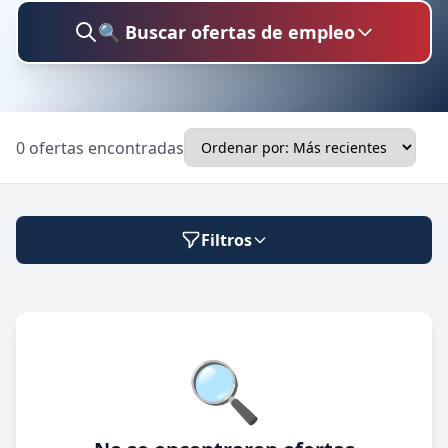
🔍 Buscar ofertas de empleo
Buscar trabajo
0 ofertas encontradas
Ubicación
Filtros
Categoría
Modalidad de trabajo
🔍
Presencial
🔍 Buscar
Híbrido