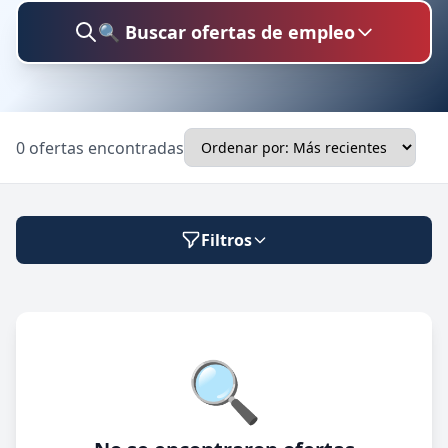
🔍 Buscar ofertas de empleo
Buscar trabajo
0 ofertas encontradas
Ubicación
Filtros
Categoría
Modalidad de trabajo
🔍
Presencial
🔍 Buscar
Híbrido