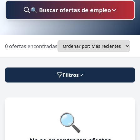
🔍 Buscar ofertas de empleo
Buscar trabajo
0 ofertas encontradas
Ubicación
Filtros
Categoría
Modalidad de trabajo
🔍
Presencial
🔍 Buscar
Híbrido