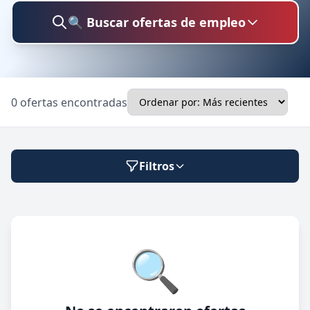
🔍 Buscar ofertas de empleo
Buscar trabajo
0 ofertas encontradas
Ubicación
Filtros
Categoría
Modalidad de trabajo
🔍
Presencial
🔍 Buscar
Híbrido