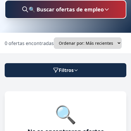
🔍 Buscar ofertas de empleo
Buscar trabajo
0 ofertas encontradas
Ubicación
Filtros
Categoría
Modalidad de trabajo
🔍
Presencial
🔍 Buscar
Híbrido