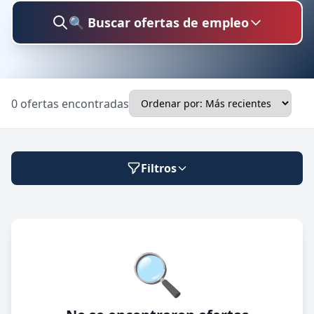
🔍 Buscar ofertas de empleo
Buscar trabajo
0 ofertas encontradas
Ubicación
Filtros
Categoría
Modalidad de trabajo
🔍
Presencial
🔍 Buscar
Híbrido