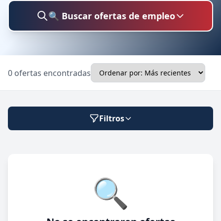
🔍 Buscar ofertas de empleo
Buscar trabajo
0 ofertas encontradas
Ubicación
Filtros
Categoría
Modalidad de trabajo
🔍
Presencial
🔍 Buscar
Híbrido