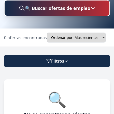
🔍 Buscar ofertas de empleo
Buscar trabajo
0 ofertas encontradas
Ubicación
Filtros
Categoría
Modalidad de trabajo
🔍
Presencial
🔍 Buscar
Híbrido