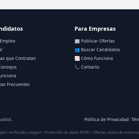
ndidatos
Para Empresas
 Empleo
🏢 Publicar Ofertas
V
👥 Buscar Candidatos
as que Contratan
📈 Cómo Funciona
Consejos
📞 Contacto
unciona
as Frecuentes
vados.
Política de Privacidad
|
Tér
pleo verificado y seguro • Protección de datos RGPD • Ofertas reales de empresa