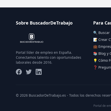
Sobre BuscadorDeTrabajo
Para Ca
🔍 Buscar
📝 Crear C
💼 Empres
Portal líder de empleo en España.
📚 Blog y 
Conectamos talento con oportunidades
💡 Cómo F
laborales desde 2016.
❓ Pregunt
© 2026 BuscadorDeTrabajo.es - Todos los derechos reser
Portal de em