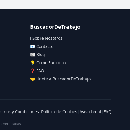
BuscadorDeTrabajo
ℹ️ Sobre Nosotros
📧 Contacto
📰 Blog
💡 Cómo Funciona
❓ FAQ
🤝 Únete a BuscadorDeTrabajo
minos y Condiciones
|
Política de Cookies
|
Aviso Legal
|
FAQ
s verificadas