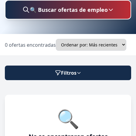
🔍 Buscar ofertas de empleo
Buscar trabajo
0 ofertas encontradas
Ubicación
Filtros
Categoría
Modalidad de trabajo
🔍
Presencial
🔍 Buscar
Híbrido