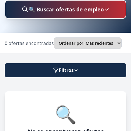
🔍 Buscar ofertas de empleo
Buscar trabajo
0 ofertas encontradas
Ubicación
Filtros
Categoría
Modalidad de trabajo
🔍
Presencial
🔍 Buscar
Híbrido