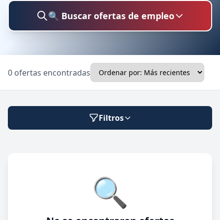
🔍 Buscar ofertas de empleo
Buscar trabajo
0 ofertas encontradas
Ubicación
Filtros
Categoría
Modalidad de trabajo
🔍
Presencial
🔍 Buscar
Híbrido