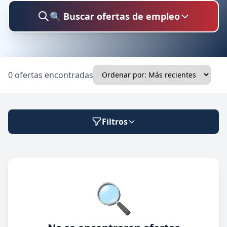
🔍 Buscar ofertas de empleo
Buscar trabajo
0 ofertas encontradas
Ubicación
Filtros
Categoría
Modalidad de trabajo
🔍
Presencial
🔍 Buscar
Híbrido