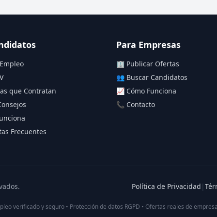
ndidatos
Para Empresas
 Empleo
🏢 Publicar Ofertas
V
👥 Buscar Candidatos
as que Contratan
📈 Cómo Funciona
Consejos
📞 Contacto
unciona
as Frecuentes
vados.
Política de Privacidad
|
Tér
pleo verificado y seguro • Protección de datos RGPD • Ofertas reales de empresa