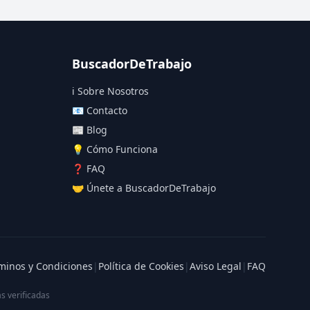
BuscadorDeTrabajo
ℹ️ Sobre Nosotros
📧 Contacto
📰 Blog
💡 Cómo Funciona
❓ FAQ
🤝 Únete a BuscadorDeTrabajo
minos y Condiciones
|
Política de Cookies
|
Aviso Legal
|
FAQ
s verificadas