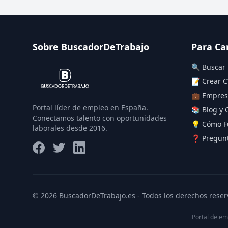
Sobre BuscadorDeTrabajo
Para Ca
🔍 Buscar
📝 Crear C
💼 Empres
Portal líder de empleo en España.
📚 Blog y 
Conectamos talento con oportunidades
💡 Cómo F
laborales desde 2016.
❓ Pregunt
© 2026 BuscadorDeTrabajo.es - Todos los derechos reser
Portal de em