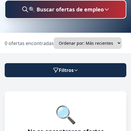
🔍 Buscar ofertas de empleo
Buscar trabajo
0 ofertas encontradas
Ubicación
Filtros
Categoría
Modalidad de trabajo
🔍
Presencial
🔍 Buscar
Híbrido