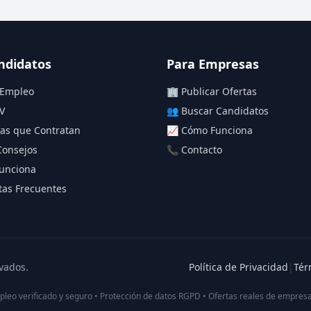
ndidatos
Para Empresas
 Empleo
🏢 Publicar Ofertas
V
👥 Buscar Candidatos
as que Contratan
📈 Cómo Funciona
Consejos
📞 Contacto
unciona
as Frecuentes
vados.
Política de Privacidad
|
Tér
pleo verificado y seguro • Protección de datos RGPD • Ofertas reales de empresa