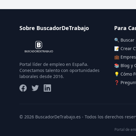
Sobre BuscadorDeTrabajo
Para Ca
🔍 Buscar
📝 Crear C
💼 Empres
Portal líder de empleo en España.
📚 Blog y 
Conectamos talento con oportunidades
💡 Cómo F
laborales desde 2016.
❓ Pregunt
© 2026 BuscadorDeTrabajo.es - Todos los derechos reser
Portal de em