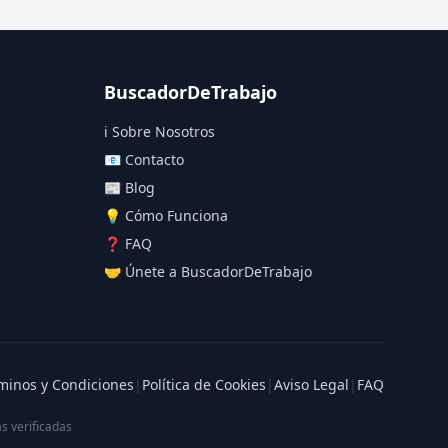
BuscadorDeTrabajo
ℹ️ Sobre Nosotros
📧 Contacto
📰 Blog
💡 Cómo Funciona
❓ FAQ
🤝 Únete a BuscadorDeTrabajo
minos y Condiciones
|
Política de Cookies
|
Aviso Legal
|
FAQ
s verificadas