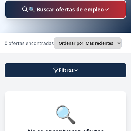
🔍 Buscar ofertas de empleo
Buscar trabajo
0 ofertas encontradas
Ubicación
Filtros
Categoría
Modalidad de trabajo
🔍
Presencial
🔍 Buscar
Híbrido