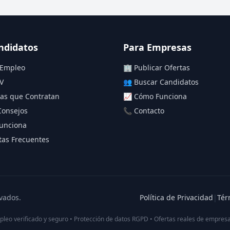
ndidatos
Para Empresas
 Empleo
🏢 Publicar Ofertas
V
👥 Buscar Candidatos
as que Contratan
📈 Cómo Funciona
Consejos
📞 Contacto
unciona
as Frecuentes
vados.
Política de Privacidad
|
Tér
pleo verificado y seguro • Protección de datos RGPD • Ofertas reales de empresa