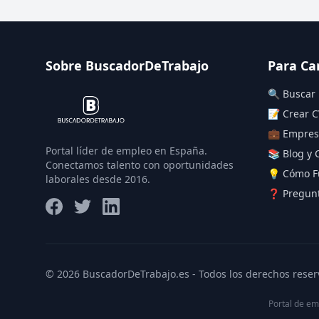
Sobre BuscadorDeTrabajo
Para Ca
🔍 Buscar
📝 Crear C
💼 Empres
Portal líder de empleo en España.
📚 Blog y 
Conectamos talento con oportunidades
💡 Cómo F
laborales desde 2016.
❓ Pregunt
© 2026 BuscadorDeTrabajo.es - Todos los derechos reser
Portal de em