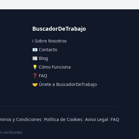
BuscadorDeTrabajo
ℹ️ Sobre Nosotros
📧 Contacto
📰 Blog
💡 Cómo Funciona
❓ FAQ
🤝 Únete a BuscadorDeTrabajo
minos y Condiciones
|
Política de Cookies
|
Aviso Legal
|
FAQ
s verificadas