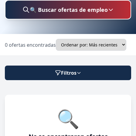
🔍 Buscar ofertas de empleo
Buscar trabajo
0 ofertas encontradas
Ubicación
Filtros
Categoría
Modalidad de trabajo
🔍
Presencial
🔍 Buscar
Híbrido