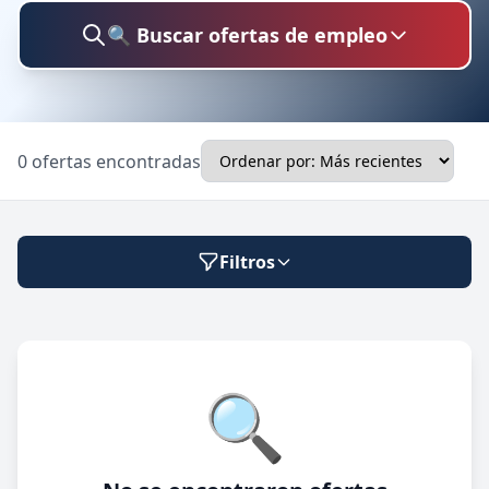
🔍 Buscar ofertas de empleo
Buscar trabajo
0 ofertas encontradas
Ubicación
Filtros
Categoría
Modalidad de trabajo
🔍
Presencial
🔍 Buscar
Híbrido