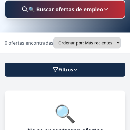
🔍 Buscar ofertas de empleo
Buscar trabajo
0 ofertas encontradas
Ubicación
Filtros
Categoría
Modalidad de trabajo
🔍
Presencial
🔍 Buscar
Híbrido