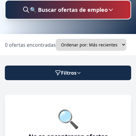
🔍 Buscar ofertas de empleo
Buscar trabajo
0 ofertas encontradas
Ubicación
Filtros
Categoría
Modalidad de trabajo
🔍
Presencial
🔍 Buscar
Híbrido