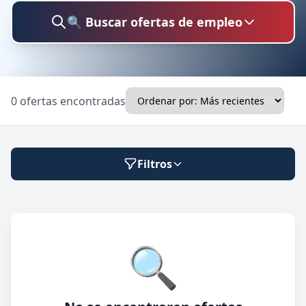
🔍 Buscar ofertas de empleo
Buscar trabajo
0 ofertas encontradas
Ubicación
Filtros
Categoría
Modalidad de trabajo
🔍
Presencial
🔍 Buscar
Híbrido