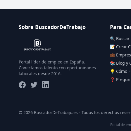
Sobre BuscadorDeTrabajo
Para Ca
🔍 Buscar
📝 Crear C
💼 Empres
Portal líder de empleo en España.
📚 Blog y 
Conectamos talento con oportunidades
💡 Cómo F
laborales desde 2016.
❓ Pregunt
© 2026 BuscadorDeTrabajo.es - Todos los derechos reser
Portal de em