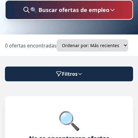
🔍 Buscar ofertas de empleo
Buscar trabajo
0 ofertas encontradas
Ubicación
Filtros
Categoría
Modalidad de trabajo
🔍
Presencial
🔍 Buscar
Híbrido