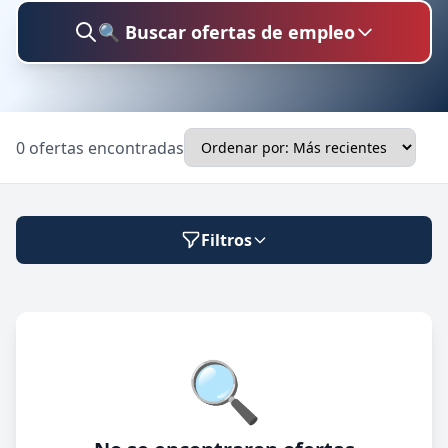
🔍 Buscar ofertas de empleo
Buscar trabajo
0 ofertas encontradas
Ubicación
Filtros
Categoría
Modalidad de trabajo
🔍
Presencial
🔍 Buscar
Híbrido