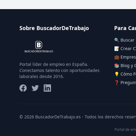
Sobre BuscadorDeTrabajo
Para Ca
🔍 Buscar
📝 Crear C
💼 Empres
Portal líder de empleo en España.
📚 Blog y 
Conectamos talento con oportunidades
💡 Cómo F
laborales desde 2016.
❓ Pregunt
© 2026 BuscadorDeTrabajo.es - Todos los derechos reser
Portal de em