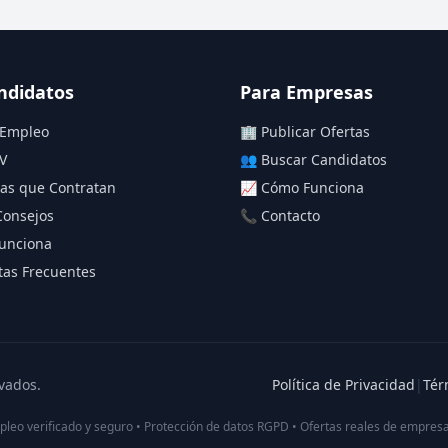
ndidatos
Para Empresas
 Empleo
🏢 Publicar Ofertas
V
👥 Buscar Candidatos
as que Contratan
📈 Cómo Funciona
Consejos
📞 Contacto
unciona
as Frecuentes
vados.
Política de Privacidad
|
Tér
pleo verificado y seguro • Protección de datos RGPD • Ofertas reales de empresa