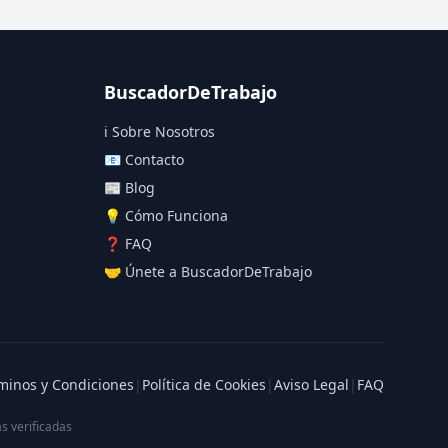
BuscadorDeTrabajo
ℹ️ Sobre Nosotros
📧 Contacto
📰 Blog
💡 Cómo Funciona
❓ FAQ
🤝 Únete a BuscadorDeTrabajo
minos y Condiciones
|
Política de Cookies
|
Aviso Legal
|
FAQ
s verificadas