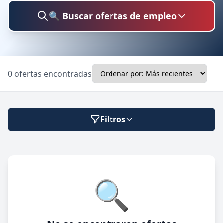
🔍 Buscar ofertas de empleo
Buscar trabajo
0 ofertas encontradas
Ubicación
Filtros
Categoría
Modalidad de trabajo
🔍
Presencial
🔍 Buscar
Híbrido