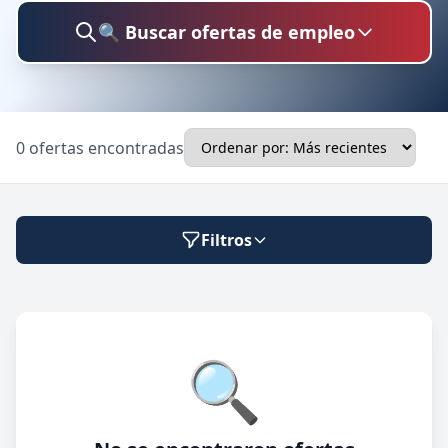
🔍 Buscar ofertas de empleo
Buscar trabajo
0 ofertas encontradas
Ubicación
Filtros
Categoría
Modalidad de trabajo
🔍
Presencial
🔍 Buscar
Híbrido