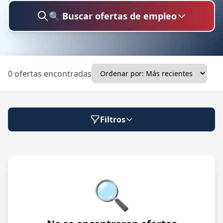
🔍 Buscar ofertas de empleo
Buscar trabajo
0 ofertas encontradas
Ubicación
Filtros
Categoría
Modalidad de trabajo
🔍
Presencial
🔍 Buscar
Híbrido