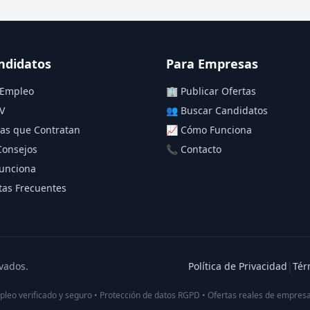
ndidatos
Para Empresas
 Empleo
🏢 Publicar Ofertas
V
👥 Buscar Candidatos
as que Contratan
📈 Cómo Funciona
Consejos
📞 Contacto
unciona
as Frecuentes
vados.
Política de Privacidad
|
Tér
pleo verificado y seguro • Protección de datos RGPD • Ofertas reales de empresa