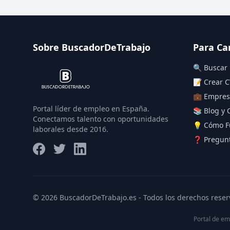
Sobre BuscadorDeTrabajo
Para Ca
🔍 Buscar
📝 Crear C
💼 Empres
Portal líder de empleo en España.
📚 Blog y 
Conectamos talento con oportunidades
💡 Cómo F
laborales desde 2016.
❓ Pregunt
© 2026 BuscadorDeTrabajo.es - Todos los derechos reser
Portal de em