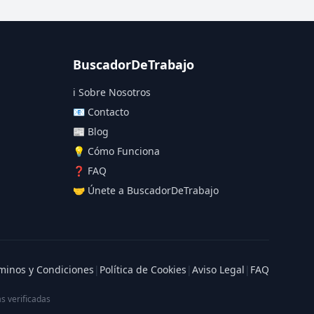
BuscadorDeTrabajo
ℹ️ Sobre Nosotros
📧 Contacto
📰 Blog
💡 Cómo Funciona
❓ FAQ
🤝 Únete a BuscadorDeTrabajo
minos y Condiciones
|
Política de Cookies
|
Aviso Legal
|
FAQ
s verificadas