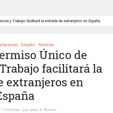
ncia y Trabajo facilitará la entrada de extranjeros en España
staciones
Empleo
Noticias
•
•
Permiso Único de
rabajo facilitará la
e extranjeros en
España
134 Vistas
por
Javier A. Riveiros