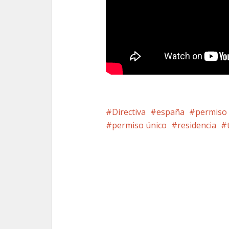
Directiva
españa
permiso
permiso único
residencia