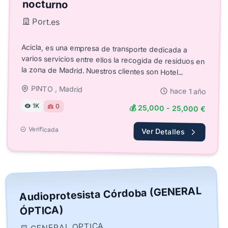
nocturno
Port.es
Acicla, es una empresa de transporte dedicada a
varios servicios entre ellos la recogida de residuos en
la zona de Madrid. Nuestros clientes son Hotel...
PINTO , Madrid
hace 1 año
1K
0
💰 25,000 - 25,000 €
Verificada
Ver Detalles
Audioprotesista Córdoba (GENERAL
ÓPTICA)
GENERAL OPTICA