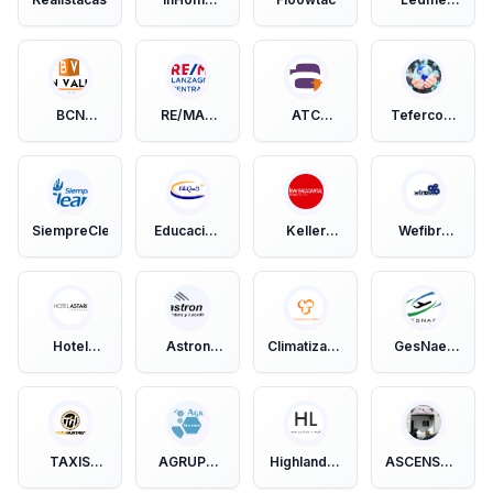
Servicios
Europa
BCN
RE/MAX
ATC
Tefercom
VALLÈS
Lanzagorta
Arráez
servicios
Central
Telecom
de
Canarias
telecomunicaci
S.L.U
SiempreClean
Educación
Keller
Wefibra
Que Suma,
Williams
Telecomunicaci
SL
GranCapital
S.L.U.
Hotel
Astron
Climatización
GesNaer
Astari
Pinturas Y
Chillón
Consulting
Tarragona
Lacados
TAXIS
AGRUPO
Highlander
ASCENSORES
HURTADO
SISTEMAS
Recruitment
MULTIMARCAS