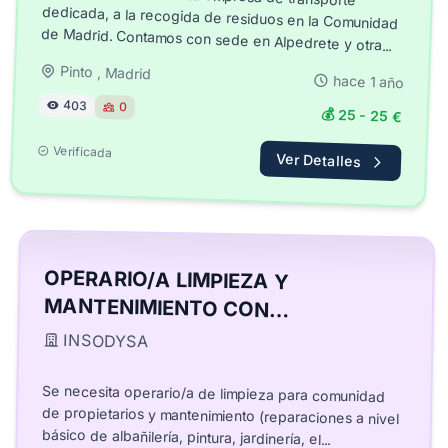
de Madrid. Contamos con sede en Alpedrete y otra...
Pinto , Madrid
hace 1 año
403
0
💰 25 - 25 €
Verificada
Ver Detalles
OPERARIO/A LIMPIEZA Y
MANTENIMIENTO CON
DISCAPACIDAD
INSODYSA
Se necesita operario/a de limpieza para comunidad
de propietarios y mantenimiento (reparaciones a nivel
básico de albañilería, pintura, jardinería, el...