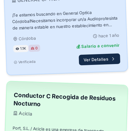
¡Te estamos buscando en General Optica
Córdoba!Necesitamos incorporar un/a Audioprotesista
de manera estable en nuestro establecimiento en
Córdoba, co...
hace 1 año
Córdoba
💰 Salario a convenir
0
1.1K
Ver Detalles
Verificada
Conductor C Recogida de Residuos
Nocturno
Acicla
Port, S.L. / Acicla es una empresa de transporte
dedicada, a la recogida de residuos en la Comunidad